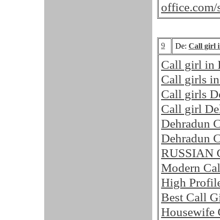
office.com/
9
De:
Call girl
Call girl i
Call girls 
Call girls 
Call girl D
Dehradun Ca
Dehradun Ca
RUSSIAN 
Modern Cal
High Profil
Best Call G
Housewife C