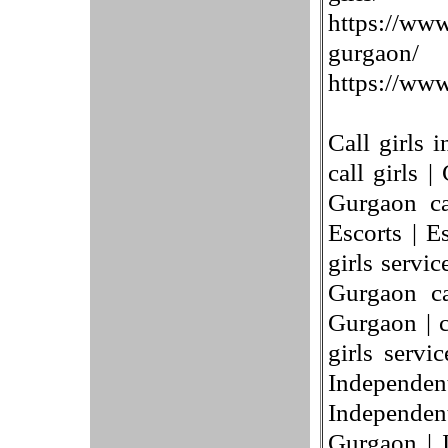
https://www.
gurgaon/
https://www.
Call girls 
call girls |
Gurgaon ca
Escorts | E
girls servic
Gurgaon cal
Gurgaon | c
girls servi
Independ
Independen
Gurgaon | 