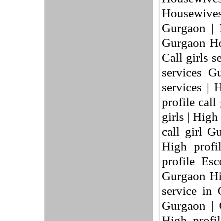
Housewives 
Gurgaon | 
Gurgaon Hou
Call girls 
services G
services | 
profile cal
girls | High
call girl G
High profi
profile Esc
Gurgaon Hig
service in 
Gurgaon | G
High profil