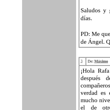
Saludos y g
días.
PD: Me qued
de Ángel. Q
3
De:
Máximo
¡Hola Rafa
después d
compañeros;
verdad es 
mucho nivel
el de otr