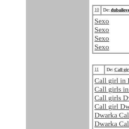
10
De:
dubailov
Sexo
Sexo
Sexo
Sexo
11
De:
Call gi
Call girl i
Call girls 
Call girls 
Call girl D
Dwarka Call
Dwarka Call