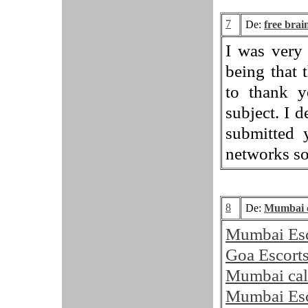
7
De:
free brai
I was very 
being that 
to thank y
subject. I d
submitted 
networks so
8
De:
Mumbai ca
Mumbai Esc
Goa Escort
Mumbai call
Mumbai Esc