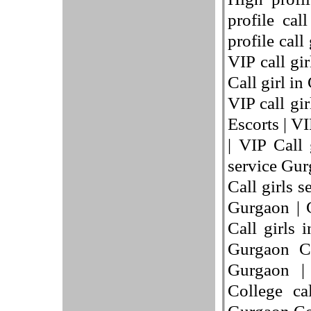
profile cal
profile call
VIP call gi
Call girl i
VIP call gi
Escorts | V
| VIP Call 
service Gur
Call girls s
Gurgaon | G
Call girls 
Gurgaon Co
Gurgaon |
College ca