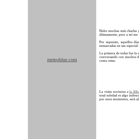
Hubo muchas más charlas y 
últimamente, pero a mí me 
Por supuesto, aquellos dí
enmarcadas en tan especial 
La primera de todas fue la 
conversando con muchos de 
meteoblue.com
como estas:
La visita nocturna a
la Al
total soledad es algo indesc
por unos momentos, será al