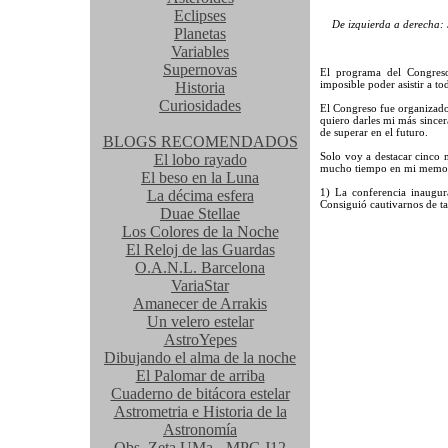
Eclipses
De izquierda a derecha: 
Planetas
Variables
Supernovas
El programa del Congreso
imposible poder asistir a t
Historia
Curiosidades
El Congreso fue organizad
quiero darles mi más sincer
de superar en el futuro.
BLOGS RECOMENDADOS
Solo voy a destacar cinco
El lobo rayado
mucho tiempo en mi memor
El beso en la Luna
1) La conferencia inaugur
La décima esfera
Consiguió cautivarnos de tal
Duae Stellae
Los Colores de la Noche
El Reloj de las Guardas
O.A.N.L. Barcelona
VariaStar
Amanecer de Arrakis
Un velero estelar
AstroYepes
Dibujando el alma de la noche
El Palomar de arriba
Cuaderno de bitácora estelar
Astrometria e Historia de la
Astronomía
Obs. Zeta UMa - MPC J12