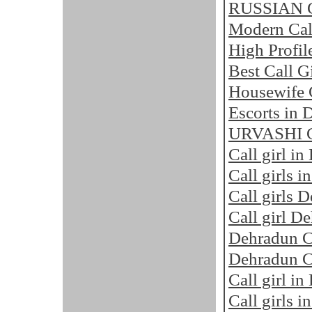
RUSSIAN C
Modern Cal
High Profil
Best Call G
Housewife C
Escorts in 
URVASHI Ca
Call girl i
Call girls 
Call girls 
Call girl D
Dehradun Ca
Dehradun Ca
Call girl in
Call girls i