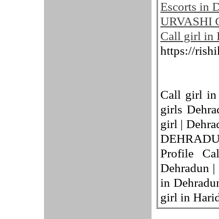
Escorts in 
URVASHI Ca
Call girl in
https://rish
Call girl i
girls Dehra
girl | Deh
DEHRADUN |
Profile Ca
Dehradun | 
in Dehradun
girl in Har