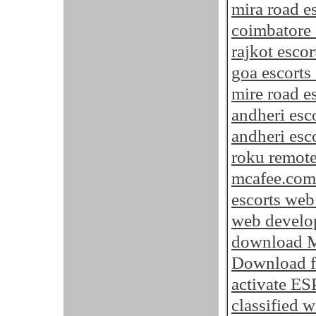
mira road e
coimbatore 
rajkot escor
goa escorts 
mire road e
andheri esc
andheri esco
roku remot
mcafee.com/
escorts we
web develo
download M
Download fr
activate E
classified w