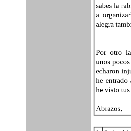
sabes la ra
a organizar
alegra tamb
Por otro l
unos pocos 
echaron inj
he entrado 
he visto tus
Abrazos,