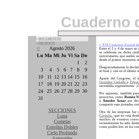
Cuaderno 
»
DOCUMENTOS
»
ARCHIVOS
» XXI Congreso Estatal d
<
Agosto 2026
Entre el 1 y 4 de mayo se 
se celebrase en dicha ciu
Lu
Ma
Mi
Ju
Vi
Sa
Do
universitarios que suelen 
desde el primer momento sie
1
2
Desgraciadamente la decisió
3
4
5
6
7
8
9
al final y casi en el último
10
11
12
13
14
15
16
Aparte del Congreso, el 
González Carballo
y
Edgar
17
18
19
20
21
22
23
necesitaba urgentemente. ¡G
24
25
26
27
28
29
30
Por supuesto, también par
proyectos, como
Ramón N
31
o
Amadeo Aznar
por deci
compartir esas jornadas con
SECCIONES
Otra de las sorpresas fue
Luna
Córdoba
, que no veía des
muchos de vosotros conocé
Cometas
recientemente ha sido dest
Estrellas Dobles
como podéis leer en los co
Cielo Profundo
Asteroides