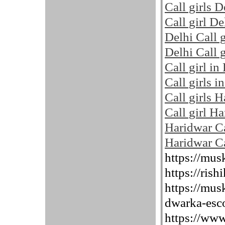
Call girls D
Call girl De
Delhi Call g
Delhi Call g
Call girl in
Call girls i
Call girls 
Call girl H
Haridwar Ca
Haridwar Ca
https://mus
https://rish
https://mus
dwarka-esco
https://www