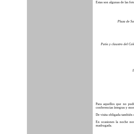
Estas son algunas de las fot
Plaza de Sa
Patio y claustro del Col
I
Para aquellos que no pudis
conferencias íntegras y mom
De visita obligada también
En ocasiones la noche nos
madrugada.