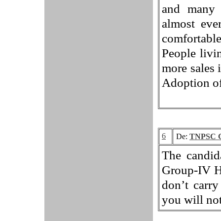
and many 
almost eve
comfortable
People livin
more sales i
Adoption of
6
De:
TNPSC G
The candid
Group-IV Ha
don’t carr
you will no