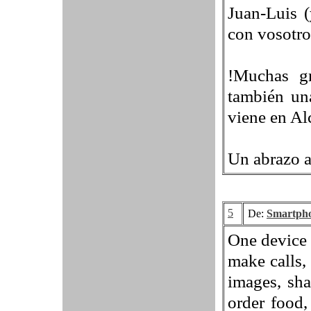
Juan-Luis (
con vosotro
!Muchas g
también una
viene en Alc
Un abrazo a
5
De:
Smartph
One device 
make calls,
images, sha
order food,