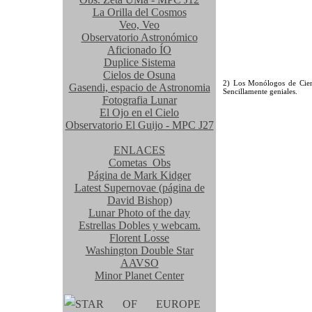
La Orilla del Cosmos
Veo, Veo
Observatorio Astronómico
Aficionado ÍO
Duplice Sistema
Cielos de Osuna
2) Los Monólogos de Cien
Gasendi, espacio de Astronomia
Sencillamente geniales.
Fotografia Lunar
El Ojo en el Cielo
Observatorio El Guijo - MPC J27
ENLACES
Cometas_Obs
Página de Mark Kidger
Latest Supernovae (página de
David Bishop)
Lunar Photo of the day
Estrellas Dobles y webcam.
Florent Losse
Washington Double Star
AAVSO
Minor Planet Center