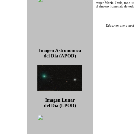
mujer
María Jesús
, todo u
el sincero homenaje de tod
Edgar en plena acci
Imagen Astronómica
del Día (APOD)
Imagen Lunar
del Día (LPOD)