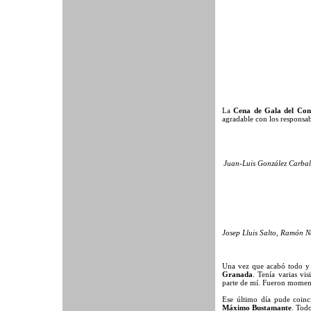
La
Cena de Gala del Con
agradable con los responsa
Juan-Luis González Carbal
Josep Lluis Salto, Ramón N
Una vez que acabó todo y 
Granada
. Tenía varias vi
parte de mí. Fueron momen
Ese último día pude coinc
Máximo Bustamante
. Tod