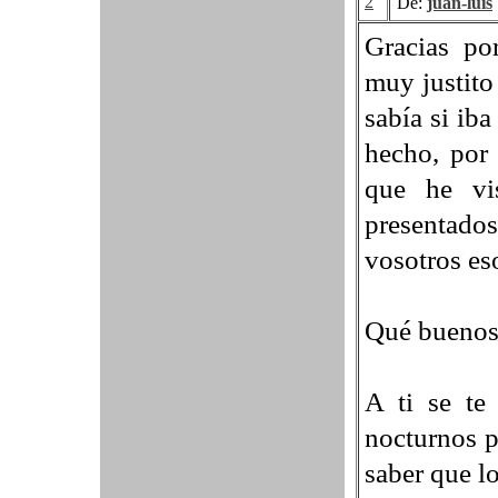
2
De:
juan-luis
Gracias po
muy justito
sabía si iba
hecho, por 
que he vi
presentad
vosotros eso
Qué buenos 
A ti se te
nocturnos p
saber que lo