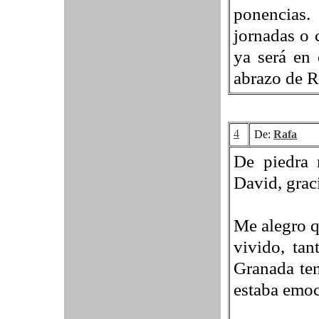
ponencias
jornadas o
ya será en
abrazo de R
4
De:
Rafa
De piedra 
David, grac
Me alegro q
vivido, ta
Granada ten
estaba emoc