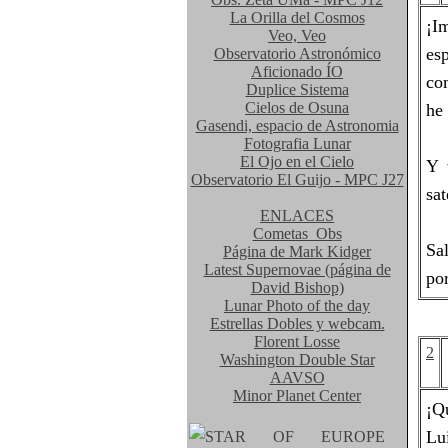
La Orilla del Cosmos
¡I
Veo, Veo
es
Observatorio Astronómico
Aficionado ÍO
co
Duplice Sistema
Cielos de Osuna
he
Gasendi, espacio de Astronomia
Fotografia Lunar
El Ojo en el Cielo
Y 
Observatorio El Guijo - MPC J27
sat
ENLACES
Cometas_Obs
Sa
Página de Mark Kidger
Latest Supernovae (página de
por
David Bishop)
Lunar Photo of the day
Estrellas Dobles y webcam.
Florent Losse
2
Washington Double Star
AAVSO
Minor Planet Center
¡Q
Lu