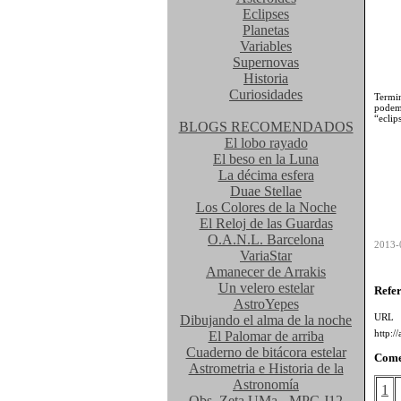
Eclipses
Planetas
Variables
Supernovas
Historia
Curiosidades
Term
podem
“eclip
BLOGS RECOMENDADOS
El lobo rayado
El beso en la Luna
La décima esfera
Duae Stellae
Los Colores de la Noche
El Reloj de las Guardas
O.A.N.L. Barcelona
2013-
VariaStar
Amanecer de Arrakis
Un velero estelar
Refe
AstroYepes
UR
Dibujando el alma de la noche
http:/
El Palomar de arriba
Cuaderno de bitácora estelar
Come
Astrometria e Historia de la
Astronomía
1
Obs. Zeta UMa - MPC J12