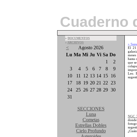
Cuaderno 
»
DOCUMENTOS
»
ARCHIVOS
» Sup
<
Agosto 2026
El 2
galax
Lu
Ma
Mi
Ju
Vi
Sa
Do
meses
hasta 
1
2
que se
colap
3
4
5
6
7
8
9
impres
Leo. 
10
11
12
13
14
15
16
sugest
17
18
19
20
21
22
23
24
25
26
27
28
29
30
31
SECCIONES
Luna
NGC 
Cometas
donde
fotog
Estrellas Dobles
sugest
Cielo Profundo
¿Cuánt
Asteroides