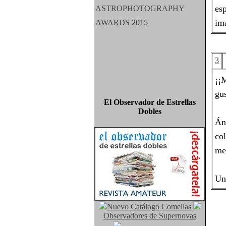
es
im
3
¡¡
gu
El Observador de Estrellas
Dobles
Án
co
me 
Un
Nuevo Catálogo Comellas
Observadores de Supernovas