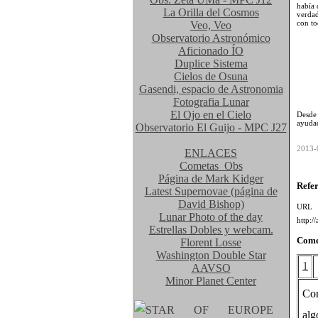
había 
La Orilla del Cosmos
verdad
con to
Veo, Veo
Observatorio Astronómico
Aficionado ÍO
Duplice Sistema
Cielos de Osuna
Gasendi, espacio de Astronomia
Fotografia Lunar
El Ojo en el Cielo
Desde
ayudad
Observatorio El Guijo - MPC J27
2013-
ENLACES
Cometas_Obs
Página de Mark Kidger
Refe
Latest Supernovae (página de
David Bishop)
UR
Lunar Photo of the day
http:/
Estrellas Dobles y webcam.
Come
Florent Losse
Washington Double Star
1
AAVSO
Minor Planet Center
Con
al