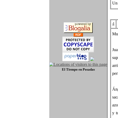
Un 
4
Muc
Ju
sup
arr
El Tiempo
en Posadas
per
Án
sac
azo
y t