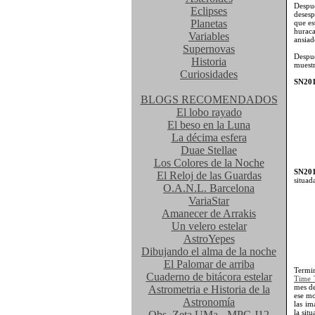
Despu
Eclipses
desesp
Planetas
que es
hurac
Variables
ansiad
Supernovas
Despu
Historia
muestr
Curiosidades
SN20
BLOGS RECOMENDADOS
El lobo rayado
El beso en la Luna
La décima esfera
Duae Stellae
Los Colores de la Noche
SN20
El Reloj de las Guardas
situad
O.A.N.L. Barcelona
VariaStar
Amanecer de Arrakis
Un velero estelar
AstroYepes
Dibujando el alma de la noche
El Palomar de arriba
Termi
Cuaderno de bitácora estelar
Time 
mes de
Astrometria e Historia de la
ese mo
Astronomía
las im
la sit
Obs. Zeta UMa - MPC J12