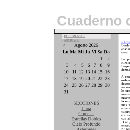
Cuaderno 
»
DOCUMENTOS
»
ARCHIVOS
» Obs
<
Agosto 2026
Desde
absolu
Lu
Ma
Mi
Ju
Vi
Sa
Do
suyo.
1
2
Lo pr
cuenta
3
4
5
6
7
8
9
Despué
demas
10
11
12
13
14
15
16
A con
17
18
19
20
21
22
23
orden
desesp
24
25
26
27
28
29
30
no sen
lo pr
31
nuevo
puerto
lo rep
SECCIONES
tuve 
Luna
aquel
compró
Cometas
era es
Estrellas Dobles
con a
. Con
Cielo Profundo
telesc
Asteroides
No hab