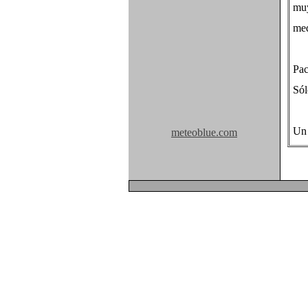
muy
med
Pac
Sól
Un 
meteoblue.com