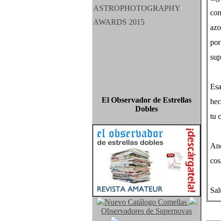
co
azo
por
sup
Esa
El Observador de Estrellas
hec
Dobles
tu 
And
cos
Sal
Nuevo Catálogo Comellas
Observadores de Supernovas