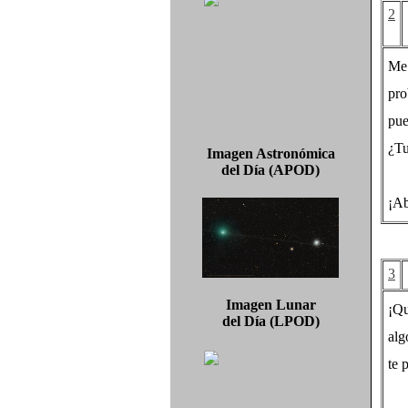
2
Me 
pr
pue
¿Tu
Imagen Astronómica
del Día (APOD)
¡Ab
3
Imagen Lunar
¡Qu
del Día (LPOD)
alg
te 