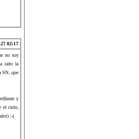
-27 02:17
ue no soy
a sido la
a SN, que
rillante y
el cielo,
lor) :-(