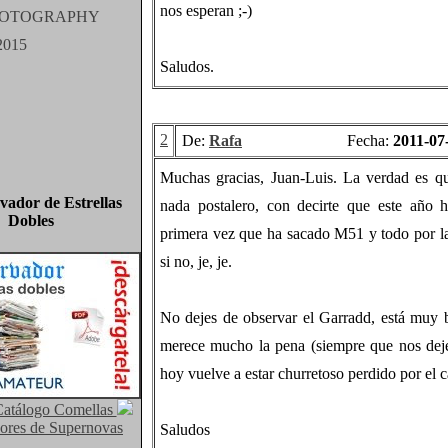
nos esperan ;-)
Saludos.
2
De:
Rafa
Fecha:
2011-07
Muchas gracias, Juan-Luis. La verdad es q
vador de Estrellas
nada postalero, con decirte que este año h
Dobles
primera vez que ha sacado M51 y todo por l
si no, je, je.
No dejes de observar el Garradd, está muy b
merece mucho la pena (siempre que nos deje 
hoy vuelve a estar churretoso perdido por el ca
atálogo Comellas
ores de Supernovas
Saludos