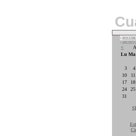
Cu
»
DOCUME
»
ARCHIV
<
A
Lu
Ma
3
4
10
11
17
18
24
25
31
S
Est
Ci