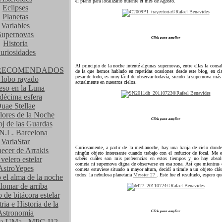
el plano para localizarlo durante el mes de Agosto.
Eclipses
Planetas
Variables
Supernovas
Click para ampliar
Historia
uriosidades
Al principio de la noche intenté algunas supernovas, entre ellas la cons
RECOMENDADOS
de la que hemos hablado en repetidas ocasiones desde este blog, en cl
pesar de todo, es muy fácil de observar todavía, siendo la supernova más 
 lobo rayado
actualmente en nuestros cielos.
eso en la Luna
décima esfera
uae Stellae
lores de la Noche
Click para ampliar
oj de las Guardas
N.L. Barcelona
VariaStar
Curiosamente, a partir de la medianoche, hay una franja de cielo dond
cer de Arrakis
ningún objeto interesante cuando trabajo con el reductor de focal. Me 
velero estelar
sabéis cuáles son mis preferencias en estos tiempos y no hay abso
cometa ni supernova digna de observarse en esa zona. Así que mientras 
AstroYepes
cometa estuviese situado a mayor altura, decidí a tirarle a un objeto clá
todos: la nebulosa planetaria
Messier 27
. Este fue el resultado, espero qu
 el alma de la noche
lomar de arriba
de bitácora estelar
ria e Historia de la
Astronomía
Click para ampliar
ta UMa - MPC J12