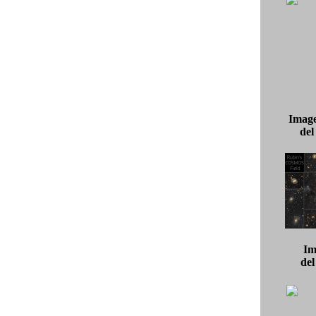
Image
de
Im
de