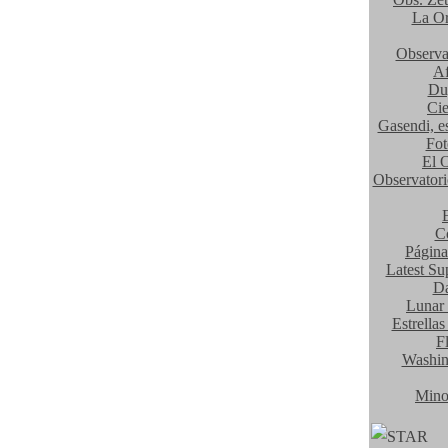
La Or
Observa
Af
Du
Cie
Gasendi, e
Fot
El O
Observator
C
Página
Latest Su
Da
Lunar 
Estrella
F
Washin
Mino