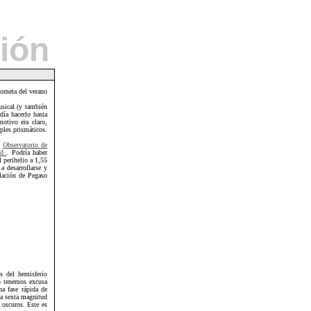
ión
ometa del verano
sical (y también
día hacerlo hasta
otivo era claro,
ples prismáticos.
l
Observatorio de
dd
. Podría haber
l perihelio a 1,55
a desarrollarse y
lación de Pegaso
s del hemisferio
No tenemos excusa
na fase rápida de
la sexta magnitud
 oscuros. Este es