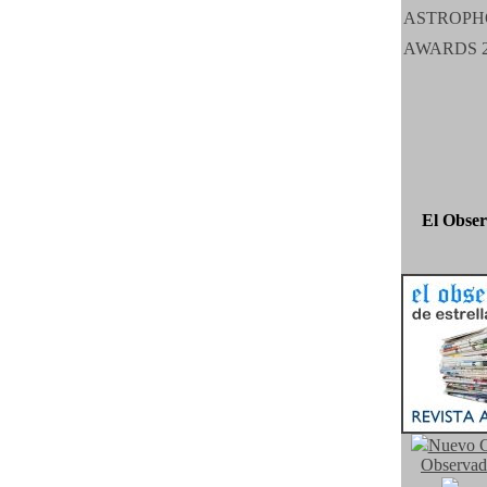
El Obser
Nuevo C
Observad