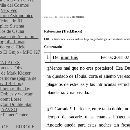
illa del Cosmos
Veo, Veo
torio Astronómico
2011-07-25 13:31 |
5 Comentarios
icionado ÍO
plice Sistema
los de Osuna
Referencias (TrackBacks)
spacio de Astronomia
URL de trackback de esta historia http://algieba.blogalia.com//trackback
ografia Lunar
jo en el Cielo
Comentarios
io El Guijo - MPC J27
1
De:
juan-luis
Fecha:
2011-07
ENLACES
ometas_Obs
¡¡Menos mal que no eres postalero!! Esa Du
 de Mark Kidger
ha quedado de fábula, corta el aliento ver e
pernovae (página de
vid Bishop)
plagados de estrellas y las intrincadas estruct
Photo of the day
planetaria. Una pasada.
s Dobles y webcam.
lorent Losse
gton Double Star
¡¡El Garradd!! La leche, entre tanta doble, no
AAVSO
r Planet Center
tiempo de sacarle unas cuantas imágenes..
Anotado queda para estas noches tan fresq