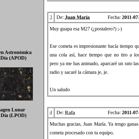
3
De:
Juan María
Fecha:
2011-07
Muy guapa esa M27 (¿postalero?) ;-)
Ese cometa es impresionante hacía tiempo qu
n Astronómica
una cola así, hace tiempo que no tiro a lo
l Día (APOD)
pero ya me has animado, aparcaré un rato la
radio y sacaré la cámara je, je.
Un saludo
agen Lunar
4
De:
Rafa
Fecha:
2011-07
l Día (LPOD)
Muchas gracias, Juan María. Ya tengo ganas 
cometa procesado con tu equipo.