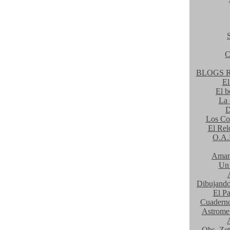
C
BLOGS 
El
El b
La 
D
Los Co
El Rel
O.A.
Amane
Un 
Dibujando
El Pa
Cuaderno 
Astromet
Obs. Ze