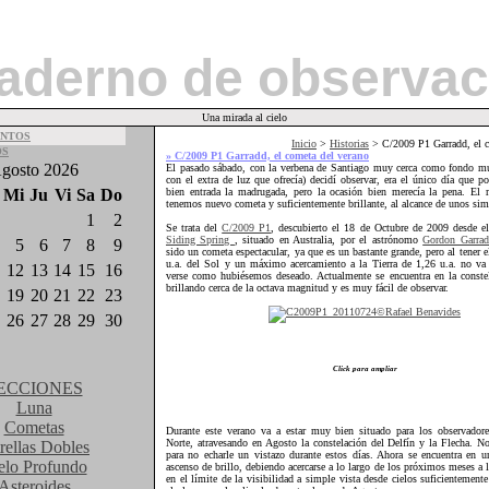
aderno de observac
Una mirada al cielo
NTOS
Inicio
>
Historias
> C/2009 P1 Garradd, el c
OS
» C/2009 P1 Garradd, el cometa del verano
gosto 2026
El pasado sábado, con la verbena de Santiago muy cerca como fondo mu
con el extra de luz que ofrecía) decidí observar, era el único día que po
Mi
Ju
Vi
Sa
Do
bien entrada la madrugada, pero la ocasión bien merecía la pena. El m
tenemos nuevo cometa y suficientemente brillante, al alcance de unos sim
1
2
Se trata del
C/2009 P1
, descubierto el 18 de Octubre de 2009 desde e
Siding Spring
, situado en Australia, por el astrónomo
Gordon Garra
5
6
7
8
9
sido un cometa espectacular, ya que es un bastante grande, pero al tener e
u.a. del Sol y un máximo acercamiento a la Tierra de 1,26 u.a. no va 
12
13
14
15
16
verse como hubiésemos deseado. Actualmente se encuentra en la conste
brillando cerca de la octava magnitud y es muy fácil de observar.
19
20
21
22
23
26
27
28
29
30
Click para ampliar
ECCIONES
Luna
Cometas
Durante este verano va a estar muy bien situado para los observadore
Norte, atravesando en Agosto la constelación del Delfín y la Flecha. 
rellas Dobles
para no echarle un vistazo durante estos días. Ahora se encuentra en u
elo Profundo
ascenso de brillo, debiendo acercarse a lo largo de los próximos meses a 
en el límite de la visibilidad a simple vista desde cielos suficientemente
Asteroides