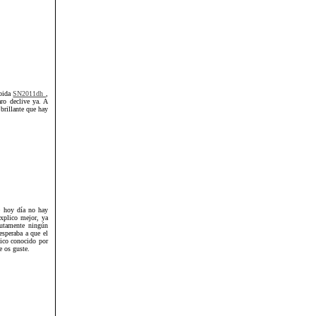
abida
SN2011dh
,
aro declive ya. A
brillante que hay
e hoy día no hay
explico mejor, ya
lutamente ningún
esperaba a que el
sico conocido por
e os guste.