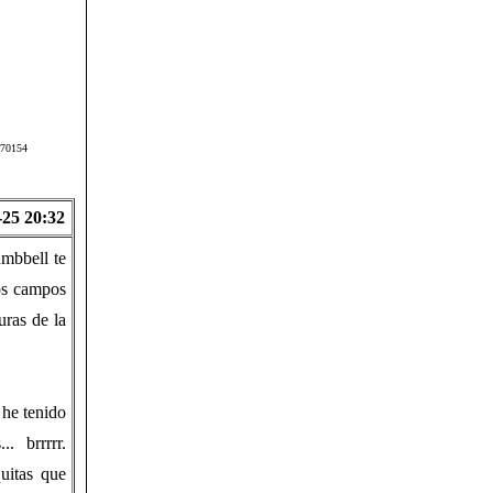
s/70154
-25 20:32
mbbell te
sos campos
uras de la
 he tenido
. brrrrr.
uitas que