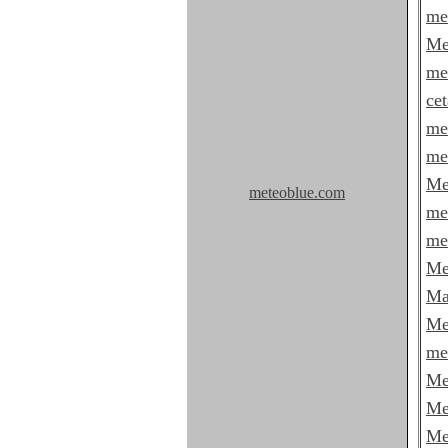
me
Me
me
ce
me
me
Me
meteoblue.com
me
me
Me
Ma
Me
me
Me
Me
Me