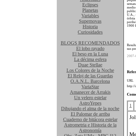
peque
semana
Eclipses
medio
Planetas
public
U.A., 
Variables
órbita
Supernovas
perihe
1900 k
Historia
Curiosidades
BLOGS RECOMENDADOS
Result
El lobo rayado
sus p
El beso en la Luna
2007-
La décima esfera
Duae Stellae
Los Colores de la Noche
Refe
El Reloj de las Guardas
O.A.N.L. Barcelona
UR
VariaStar
http:/
Amanecer de Arrakis
Come
Un velero estelar
AstroYepes
1
Dibujando el alma de la noche
El Palomar de arriba
Jol
Cuaderno de bitácora estelar
Astrometria e Historia de la
Astronomía
Me
Obs. Zeta UMa - MPC J12