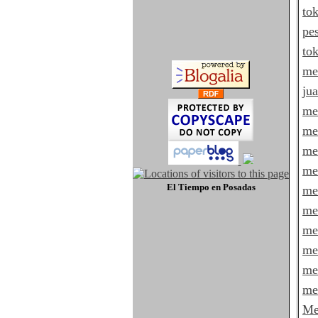
to
pe
to
me
jua
me
me
me
me
El Tiempo
en Posadas
me
me
me
me
me
me
Me