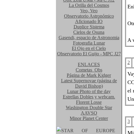
La Orilla del Cosmos
En
Veo, Veo
Observatorio Astronómico
Aficionado ÍO
Ot
Duplice Sistema
Cielos de Osuna
Gasendi, espacio de Astronomia
A v
Fotografia Lunar
El Ojo en el Cielo
Observatorio El Guijo - MPC J27
2
ENLACES
Cometas_Obs
Va
Página de Mark Kidger
Latest Supernovae (página de
CC
David Bishop)
el 
Lunar Photo of the day
Estrellas Dobles y webcam.
Un
Florent Losse
Washington Double Star
AAVSO
Minor Planet Center
3
Mi