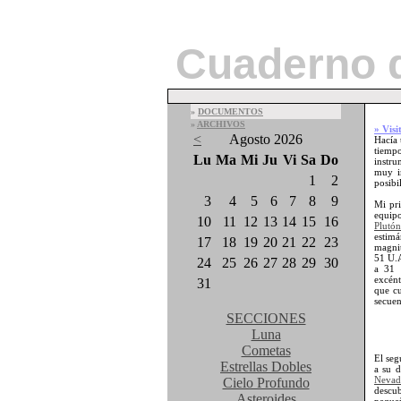
Cuaderno 
»
DOCUMENTOS
»
ARCHIVOS
» Visi
<
Agosto 2026
Hacía 
tiemp
Lu
Ma
Mi
Ju
Vi
Sa
Do
instru
muy in
1
2
posibi
3
4
5
6
7
8
9
Mi pr
equip
10
11
12
13
14
15
16
Plut
estim
17
18
19
20
21
22
23
magnit
51 U.A
24
25
26
27
28
29
30
a 31 
excént
31
que cu
secuen
SECCIONES
Luna
Cometas
El se
Estrellas Dobles
a su 
Neva
Cielo Profundo
descu
Asteroides