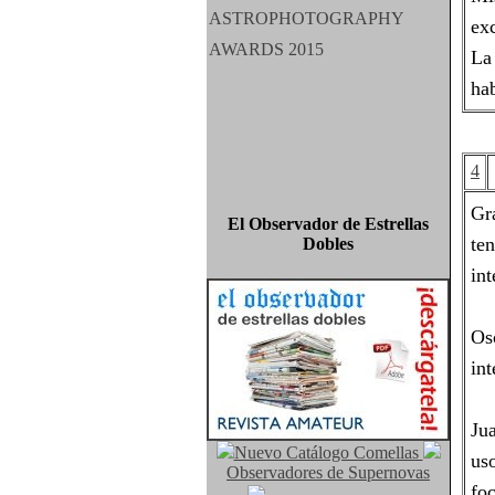
exc
La
ha
4
Gr
El Observador de Estrellas
te
Dobles
int
Osc
int
Ju
Nuevo Catálogo Comellas
us
Observadores de Supernovas
foc