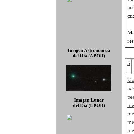
pr
cue
Ma
res
Imagen Astronómica
del Día (APOD)
5
ki
ka
pe
Imagen Lunar
me
del Día (LPOD)
me
me
me