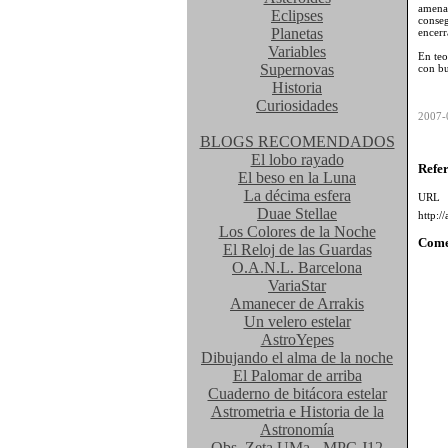
amena
Eclipses
conse
Planetas
encerr
Variables
En teo
Supernovas
con bu
Historia
Curiosidades
2007-
BLOGS RECOMENDADOS
El lobo rayado
Refe
El beso en la Luna
La décima esfera
UR
Duae Stellae
http:/
Los Colores de la Noche
Come
El Reloj de las Guardas
O.A.N.L. Barcelona
VariaStar
Amanecer de Arrakis
Un velero estelar
AstroYepes
Dibujando el alma de la noche
El Palomar de arriba
Cuaderno de bitácora estelar
Astrometria e Historia de la
Astronomía
Obs. Zeta UMa - MPC J12