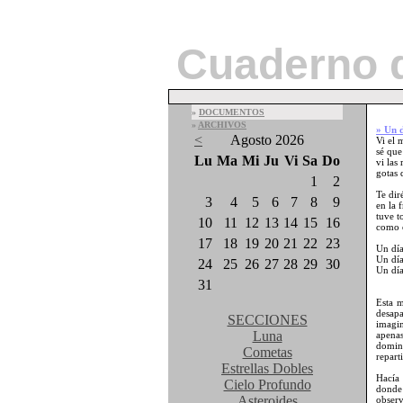
Cuaderno 
»
DOCUMENTOS
»
ARCHIVOS
» Un d
<
Agosto 2026
Vi el 
sé que
Lu
Ma
Mi
Ju
Vi
Sa
Do
vi las
gotas 
1
2
Te dir
3
4
5
6
7
8
9
en la 
tuve t
10
11
12
13
14
15
16
como e
17
18
19
20
21
22
23
Un día
Un día
24
25
26
27
28
29
30
Un día
31
Esta m
desap
SECCIONES
imagin
Luna
apenas
domin
Cometas
repart
Estrellas Dobles
Hacía
Cielo Profundo
donde 
Asteroides
obser