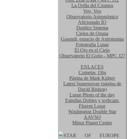
La Orilla del Cosmos
Veo, Veo
Observatorio Astronómico
Aficionado ÍO
Duplice Sistema
Cielos de Osuna
Gasendi, espacio de Astronomia
Fotografia Lunar
El Ojo en el Cielo
Observatorio El Guijo - MPC J27
ENLACES
Cometas_Obs
Página de Mark Kidger
Latest Supernovae (página de
David Bishop)
Lunar Photo of the day
Estrellas Dobles y webcam.
Florent Losse
Washington Double Star
AAVSO
Minor Planet Center