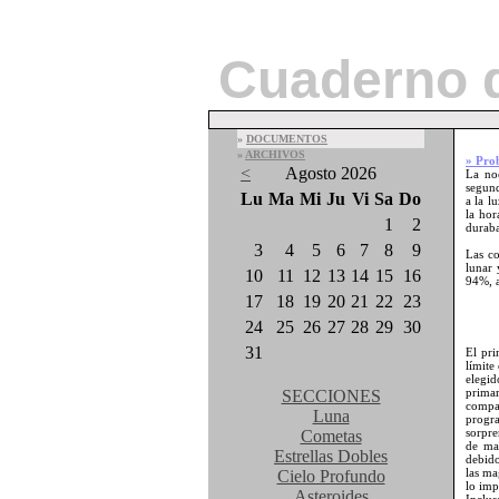
Cuaderno 
»
DOCUMENTOS
»
ARCHIVOS
» Pro
<
Agosto 2026
La no
segund
Lu
Ma
Mi
Ju
Vi
Sa
Do
a la l
la hor
1
2
duraba
3
4
5
6
7
8
9
Las co
lunar 
10
11
12
13
14
15
16
94%, a
17
18
19
20
21
22
23
24
25
26
27
28
29
30
31
El pri
límite
elegid
primar
SECCIONES
compa
Luna
progra
sorpre
Cometas
de ma
Estrellas Dobles
debid
las ma
Cielo Profundo
lo imp
Asteroides