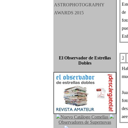
Est
de
fot
pue
Enh
3
El Observador de Estrellas
Dobles
Hab
muc
Jua
fot
de
aee
Nuevo Catálogo Comellas
Observadores de Supernovas