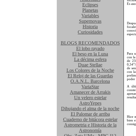
Inclus
Es aso
Eclipses
Planetas
Variables
Supernovas
Despué
Historia
focale
conoci
Curiosidades
espect
BLOGS RECOMENDADOS
El lobo rayado
El beso en la Luna
Para u
con la
La décima esfera
de 23
Duae Stellae
0,54”/
de sen
Los Colores de la Noche
con la
El Reloj de las Guardas
prelim
poder 
O.A.N.L. Barcelona
VariaStar
A últ
const
Amanecer de Arrakis
apena
Un velero estelar
result
AstroYepes
Dibujando el alma de la noche
El Palomar de arriba
Hice 
Cuaderno de bitácora estelar
bien e
consig
Astrometria e Historia de la
Astronomía
Obs. Zeta UMa - MPC J12