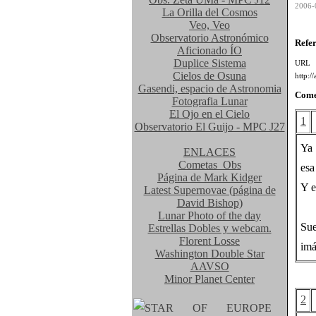
2006-
La Orilla del Cosmos
Veo, Veo
Observatorio Astronómico
Refe
Aficionado ÍO
Duplice Sistema
UR
Cielos de Osuna
http:/
Gasendi, espacio de Astronomia
Come
Fotografia Lunar
El Ojo en el Cielo
1
Observatorio El Guijo - MPC J27
Ya 
ENLACES
Cometas_Obs
esa
Página de Mark Kidger
Y e
Latest Supernovae (página de
David Bishop)
Lunar Photo of the day
Sue
Estrellas Dobles y webcam.
Florent Losse
imá
Washington Double Star
AAVSO
Minor Planet Center
2