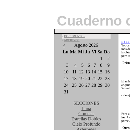
Cuaderno 
»
DOCUMENTOS
»
ARCHIVOS
» Los 
<
Agosto 2026
Todos 
más d
Lu
Ma
Mi
Ju
Vi
Sa
Do
la obt
pero s
1
2
-
Pris
3
4
5
6
7
8
9
10
11
12
13
14
15
16
17
18
19
20
21
22
23
El más
24
25
26
27
28
29
30
adqui
Schmi
31
-
Parej
SECCIONES
Luna
Cometas
Para u
los
C
Estrellas Dobles
pareci
Cielo Profundo
-
Otros
Asteroides