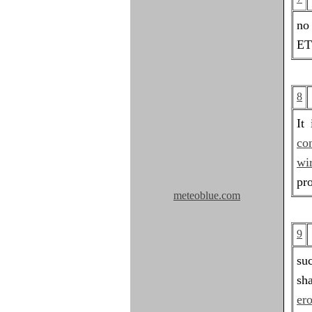
no
ET
8
It
co
wi
pro
meteoblue.com
9
su
sh
ero