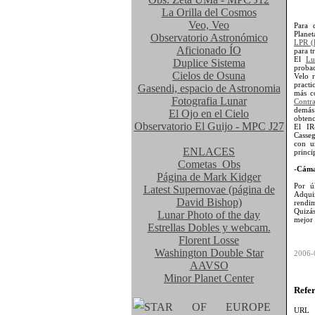
La Orilla del Cosmos
Veo, Veo
Para 
Planet
Observatorio Astronómico
LPR (L
Aficionado ÍO
para t
El
Lu
Duplice Sistema
probad
Cielos de Osuna
Velo 
practi
Gasendi, espacio de Astronomia
más co
Fotografia Lunar
Contr
demás
El Ojo en el Cielo
obtenc
Observatorio El Guijo - MPC J27
El IR
Casseg
con u
ENLACES
princi
Cometas_Obs
-
Cáma
Página de Mark Kidger
Por ú
Latest Supernovae (página de
Adqui
David Bishop)
rendim
Quizá
Lunar Photo of the day
mejor 
Estrellas Dobles y webcam.
Florent Losse
Washington Double Star
2006-
AAVSO
Minor Planet Center
Refe
UR