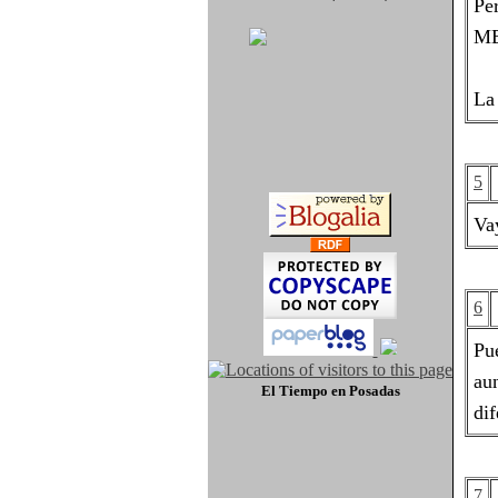
Pe
ME
La
5
Vay
6
Pu
au
El Tiempo
en Posadas
dif
7