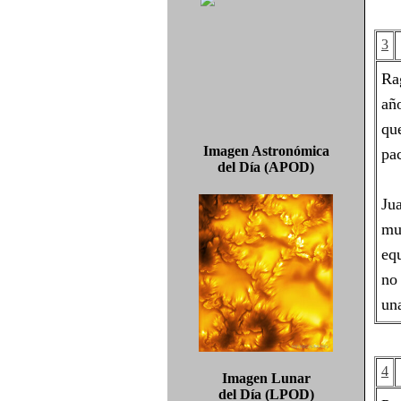
3
Ra
añ
qu
Imagen Astronómica
pac
del Día (APOD)
Ju
mu
eq
no
un
4
Imagen Lunar
del Día (LPOD)