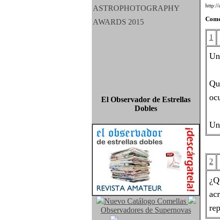
http:/
Come
1
Un
Qu
ocu
El Observador de Estrellas
Dobles
Un
2
¿Q
ac
Nuevo Catálogo Comellas
rep
Observadores de Supernovas