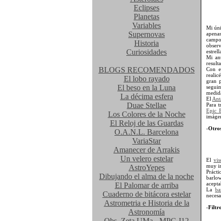
Eclipses
Planetas
Variables
Mi úni
Supernovas
apenas
campo
Historia
observ
Curiosidades
estrel
Mi an
result
BLOGS RECOMENDADOS
Con e
realic
El lobo rayado
gran p
El beso en la Luna
seguim
medida
La décima esfera
El
Ant
Duae Stellae
Para t
Epic 
Los Colores de la Noche
imáge
El Reloj de las Guardas
-
Otros
O.A.N.L. Barcelona
VariaStar
Amanecer de Arrakis
Un velero estelar
El
vi
muy im
AstroYepes
Práct
Dibujando el alma de la noche
barlow
acepta
El Palomar de arriba
La
ba
Cuaderno de bitácora estelar
necesa
Astrometria e Historia de la
-
Filtr
Astronomía
Obs. Zeta UMa - MPC J12