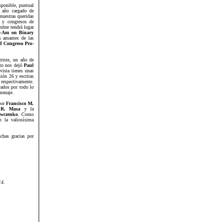
ponible, puntual
 año cargado de
nuestras queridas
s y congresos de
embre tendrá lugar
ro-Am on Binary
s amantes de las
II Congreso Pro-
riste, un año de
sto nos dejó
Paul
evista tienes unas
ión 26 y escritas
 respectivamente.
rados por todo lo
menaje.
por
Francisco M.
 R. Masa
y la
awczenko
. Como
n la valiosísima
chas gracias por
14.