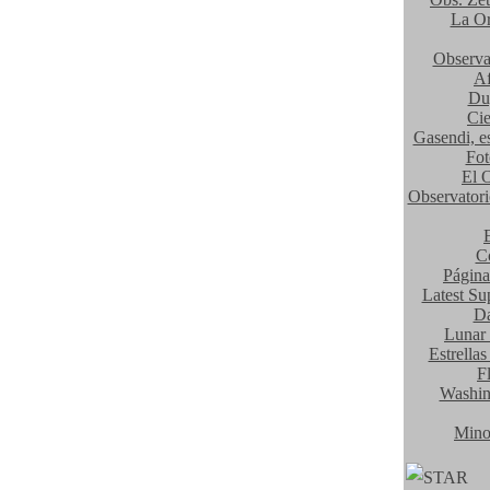
La Or
Observa
Af
Du
Cie
Gasendi, e
Fot
El O
Observator
C
Página
Latest Su
Da
Lunar 
Estrella
F
Washin
Mino