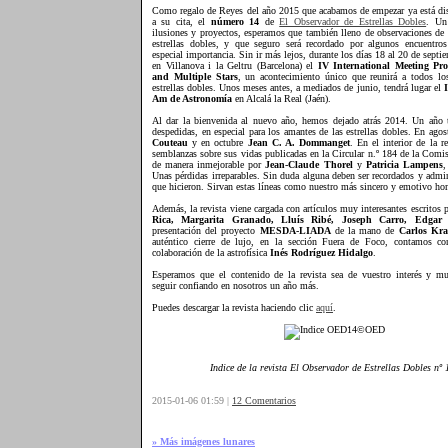
Como regalo de Reyes del año 2015 que acabamos de empezar ya está dis
a su cita, el
número 14
de
El Observador de Estrellas Dobles
. Un
ilusiones y proyectos, esperamos que también lleno de observaciones de 
estrellas dobles, y que seguro será recordado por algunos encuentro
especial importancia. Sin ir más lejos, durante los días 18 al 20 de septi
en Villanova i la Geltru (Barcelona) el
IV International Meeting P
and Multiple Stars
, un acontecimiento único que reunirá a todos lo
estrellas dobles. Unos meses antes, a mediados de junio, tendrá lugar el
Am de Astronomía
en Alcalá la Real (Jaén).
Al dar la bienvenida al nuevo año, hemos dejado atrás 2014. Un año t
despedidas, en especial para los amantes de las estrellas dobles. En ago
Couteau
y en octubre
Jean C. A. Dommanget
. En el interior de la r
semblanzas sobre sus vidas publicadas en la Circular n.º 184 de la Comis
de manera inmejorable por
Jean-Claude Thorel
y
Patricia Lampens
,
Unas pérdidas irreparables. Sin duda alguna deben ser recordados y admi
que hicieron. Sirvan estas líneas como nuestro más sincero y emotivo ho
Además, la revista viene cargada con artículos muy interesantes escritos 
Rica, Margarita Granado, Lluís Ribé, Joseph Carro, Edgar
presentación del proyecto
MESDA-LIADA
de la mano de
Carlos Kr
auténtico cierre de lujo, en la sección Fuera de Foco, contamos co
colaboración de la astrofísica
Inés Rodríguez Hidalgo
.
Esperamos que el contenido de la revista sea de vuestro interés y mu
seguir confiando en nosotros un año más.
Puedes descargar la revista haciendo clic
aquí
.
Indice de la revista El Observador de Estrellas Dobles nº 
2015-01-06 01:59 |
12 Comentarios
» Más imágenes lunares