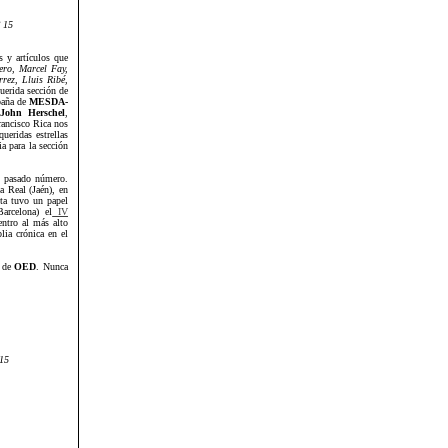
º 15
as y artículos que
ero, Marcel Fay,
rez, Lluis Ribé,
querida sección de
paña de
MESDA-
John Herschel
,
rancisco Rica nos
ueridas estrellas
a para la sección
l pasado número.
la Real (Jaén), en
sta tuvo un papel
arcelona) el
IV
entro al más alto
lia crónica en el
a de
OED
. Nunca
 15