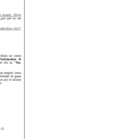
pe Awards - Mejor
, ¿por qué no me
rafía Blog 2015"
cibirás un correo
articipation &
cer clic en
"Yes,
sea elegido como
bilidad de ganar
gon por el mismo
n.
 13.