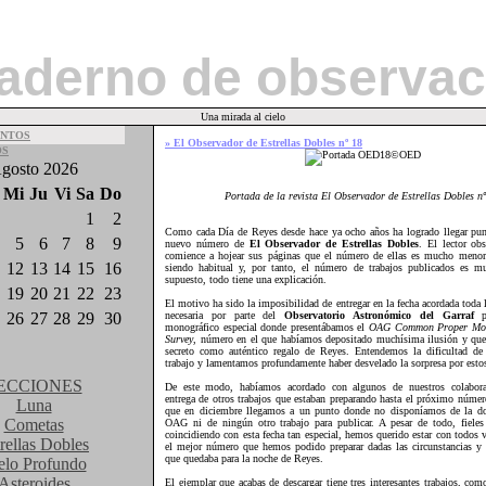
aderno de observac
Una mirada al cielo
NTOS
» El Observador de Estrellas Dobles nº 18
OS
gosto 2026
Mi
Ju
Vi
Sa
Do
Portada de la revista El Observador de Estrellas Dobles n
1
2
Como cada Día de Reyes desde hace ya ocho años ha logrado llegar punt
5
6
7
8
9
nuevo número de
El Observador de Estrellas Dobles
. El lector ob
comience a hojear sus páginas que el número de ellas es mucho menor
12
13
14
15
16
siendo habitual y, por tanto, el número de trabajos publicados es m
supuesto, todo tiene una explicación.
19
20
21
22
23
El motivo ha sido la imposibilidad de entregar en la fecha acordada toda
26
27
28
29
30
necesaria por parte del
Observatorio Astronómico del Garraf
pa
monográfico especial donde presentábamos el
OAG Common Proper Moti
Survey
, número en el que habíamos depositado muchísima ilusión y qu
secreto como auténtico regalo de Reyes. Entendemos la dificultad de 
trabajo y lamentamos profundamente haber desvelado la sorpresa por esto
ECCIONES
De este modo, habíamos acordado con algunos de nuestros colaborad
entrega de otros trabajos que estaban preparando hasta el próximo númer
Luna
que en diciembre llegamos a un punto donde no disponíamos de la d
Cometas
OAG ni de ningún otro trabajo para publicar. A pesar de todo, fieles 
coincidiendo con esta fecha tan especial, hemos querido estar con todos v
rellas Dobles
el mejor número que hemos podido preparar dadas las circunstancias y 
que quedaba para la noche de Reyes.
elo Profundo
Asteroides
El ejemplar que acabas de descargar tiene tres interesantes trabajos, como