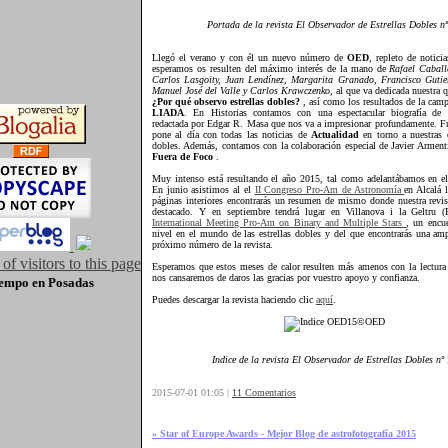
Portada de la revista El Observador de Estrellas Dobles n
Llegó el verano y con él un nuevo número de
OED
, repleto de notici
esperamos os resulten del máximo interés de la mano de
Rafael Caball
Carlos Lasgoity, Juan Lendínez, Margarita Granado, Francisco Gutier
Manuel José del Valle y Carlos Krawczenko
, al que va dedicada nuestra 
¿Por qué observo estrellas dobles?
, así como los resultados de la cam
LIADA
. En Historias contamos con una espectacular biografía de
redactada por Edgar R. Masa que nos va a impresionar profundamente. F
pone al día con todas las noticias de
Actualidad
en torno a nuestras q
dobles. Además, contamos con la colaboración especial de Javier Armenti
Fuera de Foco
.
Muy intenso está resultando el año 2015, tal como adelantábamos en e
En junio asistimos al el
II Congreso Pro-Am de Astronomía
en Alcalá 
páginas interiores encontrarás un resumen de mismo donde nuestra revi
destacado. Y en septiembre tendrá lugar en Villanova i la Geltru (B
International Meeting Pro-Am on Binary and Multiple Stars
, un encu
nivel en el mundo de las estrellas dobles y del que encontrarás una amp
próximo número de la revista.
Esperamos que estos meses de calor resulten más amenos con la lectur
nos cansaremos de daros las gracias por vuestro apoyo y confianza.
iempo
en Posadas
Puedes descargar la revista haciendo clic
aquí
.
Indice de la revista El Observador de Estrellas Dobles nº
2015-07-01 01:05 |
11 Comentarios
» Star of Europe Awards - Mejor Blog de astrofotografía 2015