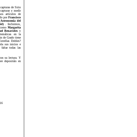
capturas de Sirio
capturar y medir
os artículos de
do por
Francisco
 Astronomía del
rid)
. Incluimos,
s como
Margarita
ael Benavides
y
temáticas en la
in de Grado tiene
strellas Dobles?
la sus inicios e
faltar todas las
con su lectura. Y
re depositáis en
 16