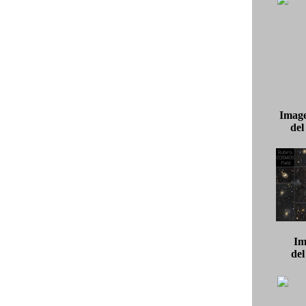
Image
de
Im
de