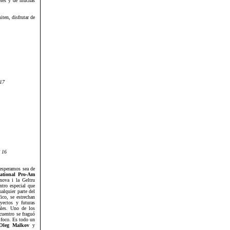
bles y de muchas
iten, disfrutar de
 17
º 16
 esperamos sea de
national Pro-Am
anova i la Geltru
ntro especial que
alquier parte del
ico, se estrechan
yectos y futuras
ales. Uno de los
uentro se fraguó
 foco. Es todo un
Oleg Malkov
y