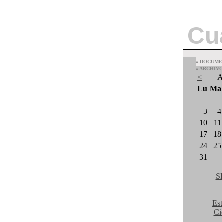
Cu
»
DOCUME
»
ARCHIV
<
A
Lu
Ma
3
4
10
11
17
18
24
25
31
S
Est
Ci