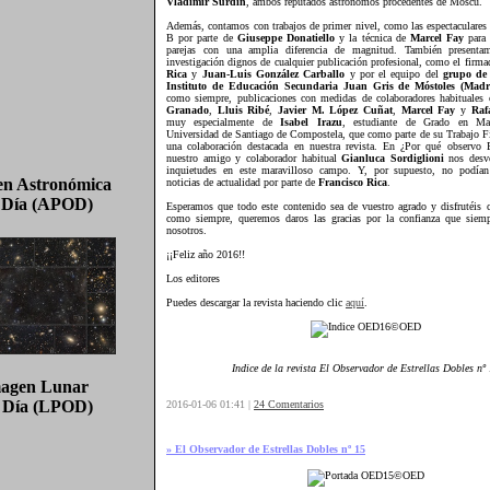
Vladimir Surdin
, ambos reputados astrónomos procedentes de Moscú.
Además, contamos con trabajos de primer nivel, como las espectaculares 
B por parte de
Giuseppe Donatiello
y la técnica de
Marcel Fay
para 
parejas con una amplia diferencia de magnitud. También presentam
investigación dignos de cualquier publicación profesional, como el firma
Rica
y
Juan-Luis González Carballo
y por el equipo del
grupo de
Instituto de Educación Secundaria Juan Gris de Móstoles (Mad
como siempre, publicaciones con medidas de colaboradores habituale
Granado
,
Lluis Ribé
,
Javier M. López Cuñat
,
Marcel Fay
y
Raf
muy especialmente de
Isabel Irazu
, estudiante de Grado en Ma
Universidad de Santiago de Compostela, que como parte de su Trabajo F
una colaboración destacada en nuestra revista. En ¿Por qué observo E
nuestro amigo y colaborador habitual
Gianluca Sordiglioni
nos desve
inquietudes en este maravilloso campo. Y, por supuesto, no podían 
n Astronómica
noticias de actualidad por parte de
Francisco Rica
.
l Día (APOD)
Esperamos que todo este contenido sea de vuestro agrado y disfrutéis 
como siempre, queremos daros las gracias por la confianza que siemp
nosotros.
¡¡Feliz año 2016!!
Los editores
Puedes descargar la revista haciendo clic
aquí
.
Indice de la revista El Observador de Estrellas Dobles nº
agen Lunar
l Día (LPOD)
2016-01-06 01:41 |
24 Comentarios
» El Observador de Estrellas Dobles nº 15