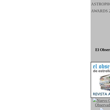
El Obser
Nuevo C
Observad