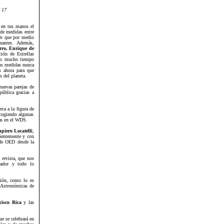
º 17
s en tus manos el
 de medidas entre
cés que por medio
nantes. Además,
rro, Enrique de
ión de Estrellas
do mucho tiempo
sus medidas nunca
s ahora para que
s del planeta.
nuevas parejas de
ública gracias a
ca a la figura de
cogiendo algunas
das en el WDS.
piero Locatelli
,
cientemente y con
 de OED desde la
a revista, que nos
vador y todo lo
ción, como lo es
s Astronómicas de
cisco Rica
y las
e se celebrará en