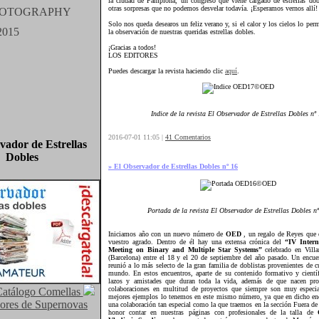
la ciudad de Pamplona, un congreso que viene cargado de estrellas do
otras sorpresas que no podemos desvelar todavía. ¡Esperamos vernos allí!
Solo nos queda desearos un feliz verano y, si el calor y los cielos lo perm
la observación de nuestras queridas estrellas dobles.
¡Gracias a todos!
LOS EDITORES
Puedes descargar la revista haciendo clic
aquí
.
Indice de la revista El Observador de Estrellas Dobles nº
2016-07-01 11:05 |
41 Comentarios
vador de Estrellas
Dobles
» El Observador de Estrellas Dobles nº 16
Portada de la revista El Observador de Estrellas Dobles n
Iniciamos año con un nuevo número de
OED
, un regalo de Reyes que
vuestro agrado. Dentro de él hay una extensa crónica del
“IV Inter
Meeting on Binary and Multiple Star Systems”
celebrado en Vill
(Barcelona) entre el 18 y el 20 de septiembre del año pasado. Un encue
reunió a lo más selecto de la gran familia de doblistas provenientes de cu
mundo. En estos encuentros, aparte de su contenido formativo y científ
lazos y amistades que duran toda la vida, además de que nacen pro
colaboraciones en multitud de proyectos que siempre son muy especi
atálogo Comellas
mejores ejemplos lo tenemos en este mismo número, ya que en dicho enc
ores de Supernovas
una colaboración tan especial como la que traemos en la sección Fuera de
honor contar en nuestras páginas con profesionales de la talla de