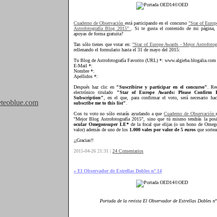
Cuaderno de Observación
está participando en el concurso
"Star of Euro
Astrofotografía Blog 2015"
. Si te gusta el contenido de mi página
apoyas de forma gratuita?
Tan sólo tienes que votar en:
"Star of Europe Awards - Mejor Astrofotog
rellenando el formulario hasta el 31 de mayo del 2015:
Tu Blog de Astrofotografía Favorito (URL) *: www.algieba.blogalia.com
E-Mail *:
Nombre *:
Apellidos *:
Después haz clic en
"Suscribirse y participar en el concurso"
. Re
electrónico titulado
"Star of Europe Awards: Please Confirm P
Subscription"
, en el que, para confirmar el voto, será necesario ha
teoblue.com
subscribe me to this list"
.
Con tu voto no sólo estarás ayudando a que
Cuaderno de Observación
"Mejor Blog Astrofotografía 2015", sino que tú mismo tendrás la posi
ocular Omegonsuper LE*
de la focal que elijas (o un bono de Ome
valor) además de uno de los
1.000 vales por valor de 5 euros
que sortea
¡¡Gracias!!
2015-04-26 21:31 |
24 Comentarios
» El Observador de Estrellas Dobles nº 14
Portada de la revista El Observador de Estrellas Dobles nº