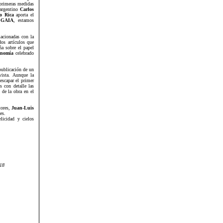
 primeras medidas
 argentino
Carlos
co Rica
aporta el
r
GAIA
, estamos
lacionadas con la
dos artículos que
ña sobre el papel
onomía
celebrado
publicación de un
vista. Aunque la
escapar el primer
s con detalle las
 de la obra en el
tores,
Juan-Luis
es.
licidad y cielos
 18