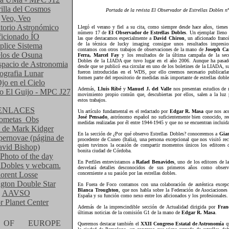
illa del Cosmos
Portada de la revista El Observador de Estrellas Dobles n
Veo, Veo
torio Astronómico
Llegó el verano y fiel a su cita, como siempre desde hace años, tiene
número 17 de
El Observador de Estrellas Dobles
. Un ejemplar lleno
icionado ÍO
las que destacamos especialmente a
David Chiron
, un aficionado fran
de la técnica de lucky imaging consigue unos resultados impresio
plice Sistema
contamos con otros trabajos de observaciones de la mano de
Joseph Ca
los de Osuna
Ferra, Marcel Fay
y los resultados de la última campaña de la secc
Dobles de la LIADA que tuvo lugar en el año 2006. Aunque ha pasa
spacio de Astronomia
desde que se publicó esa circular en uno de los boletines de la LIADA, 
ografia Lunar
fueron introducidas en el WDS, por ello creemos necesario publicarla
formen parte del repositorio de medidas más importante de estrellas doble
jo en el Cielo
Además,
Lluis Ribé
y
Manuel J. del Valle
nos presentan estudios de 
io El Guijo - MPC J27
movimiento propio común que, descubiertas por ellos, salen a la luz p
estos trabajos.
ENLACES
Un artículo fundamental es el redactado por
Edgar R. Masa
que nos acer
José Pensado
, astrónomo español no suficientemente bien conocido, re
ometas_Obs
medidas realizadas por él entre 1944-1945 y que no se encuentran inclui
 de Mark Kidger
En la sección de ¿Por qué observo Estrellas Dobles? conoceremos a
Gian
pernovae (página de
procedente de Cuneo (Italia), una persona excepcional que nos visitó re
quien tuvimos la ocasión de compartir momentos únicos los editores
vid Bishop)
bonita ciudad de Córdoba.
Photo of the day
En Perfiles entrevistamos a
Rafael Benavides
, uno de los editores de l
s Dobles y webcam.
desvelará detalles desconocidos de sus primeros años como obser
lorent Losse
concerniente a su pasión por las estrellas dobles.
gton Double Star
En Fuera de Foco contamos con una colaboración de auténtica excep
Blanca Troughton
, que nos habla sobre la Federación de Asociacione
AAVSO
España y su función como nexo entre los aficionados y los profesionales.
r Planet Center
Además de la imprescindible sección de Actualidad dirigida por
Fran
últimas noticias de la comisión G1 de la mano de
Edgar R. Masa
.
Queremos destacar también el
XXII Congreso Estatal de Astronomía
qu