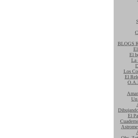
C
BLOGS 
El
El b
La 
D
Los Co
El Rel
O.A.
Amane
Un 
Dibujando
El Pa
Cuaderno 
Astromet
Obs. Ze