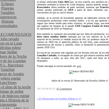
el asiduo observador
Lluís Ribé
que, en esta ocasión, nos presenta sus
Eclipses
obtenidas mediante la técnica de
Lucky Imaging
; nuestro querido amigo
Krawczenko
ofrece medidas de pares australes, mientras que
Francis
Planetas
primer estudio publicado en
OED
a partir de datos obtenidos po
Variables
convencidos de que no será el último.
Supernovas
Además, en la sección de Actualidad aparecen las habituales noticias re
Historia
investigación profesional sobre estrellas dobles, a la vez que aparecen 
seguro que tienen interés para todos vosotros: en primer lugar, una rese
uriosidades
que jugaron las binarias en el pasado
XXII Congreso Estatal de Astr
en septiembre de 2016 en Pamplona.
RECOMENDADOS
Pero también os contamos una novedad que nos llena de satisfacción: la 
libro sobre estrellas dobles
realizado por los tres editores de la re
 lobo rayado
mayoría de los lectores ya tendrán noticia de ello, no podemos dejar de 
número de OED tras la aparición pública de este libro, para comentaro
eso en la Luna
características del mismo y, también, cómo se desarrolló la presentación
décima esfera
pasado XXII CEA.
uae Stellae
En una de las secciones más seguidas por los lectores será uno de los edi
González Carballo
, el encargado de contar por qué observa estrellas dobl
lores de la Noche
Os deseamos a todos un muy feliz año 2017, ojalá esté lleno de fe
oj de las Guardas
despejados.
N.L. Barcelona
Puedes descargar la revista haciendo clic
aquí
.
VariaStar
cer de Arrakis
velero estelar
Indice de la revista El Observador de Estrellas Dobles nº
AstroYepes
 el alma de la noche
2017-01-06 03:23 |
45 Comentarios
lomar de arriba
de bitácora estelar
» El Observador de Estrellas Dobles nº 17
ria e Historia de la
Astronomía
ta UMa - MPC J12