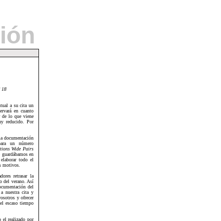
ión
º 18
ual a su cita un
servará en cuanto
 de lo que viene
uy reducido. Por
 la documentación
ra un número
ons Wide Pairs
e guardábamos en
elaborar todo el
s motivos.
ores retrasar la
o del verano. Así
ocumentación del
a nuestra cita y
osotros y ofrecer
el escaso tiempo
 el realizado por